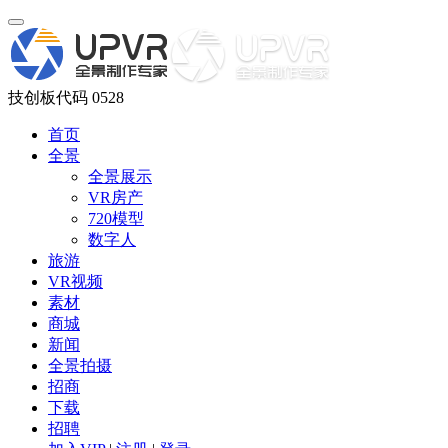
技创板代码 0528
首页
全景
全景展示
VR房产
720模型
数字人
旅游
VR视频
素材
商城
新闻
全景拍摄
招商
下载
招聘