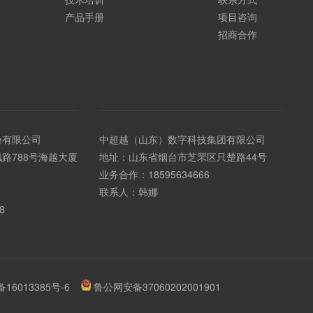
技术培训
联系方式
产品手册
项目咨询
招商合作
份有限公司
中超越（山东）数字科技集团有限公司
路788号海越大厦
地址：山东省烟台市芝罘区只楚路44号
业务合作：
18595634666
联系人：韩娜
8
备16013385号-6
鲁公网安备37060202001901