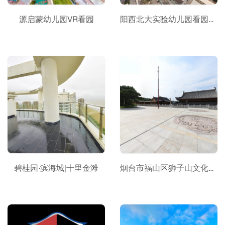
源启蒙幼儿园VR看园
阳西北大实验幼儿园看园VR_复制
碧桂园·滨海城|十里金滩
烟台市福山区狮子山文化旅游景区