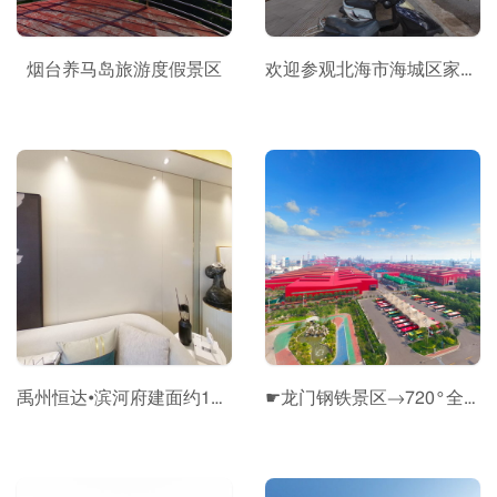
烟台养马岛旅游度假景区
欢迎参观北海市海城区家风家训廉政教育基地“VR全景”展厅
禹州恒达•滨河府建面约120㎡B6户型
☛龙门钢铁景区→720°全景展示