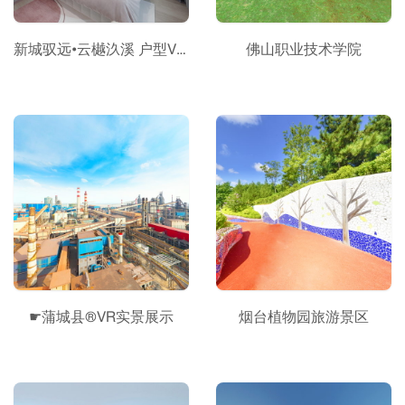
新城驭远•云樾汣溪 户型VR全景_复制
佛山职业技术学院
☛蒲城县®VR实景展示
烟台植物园旅游景区