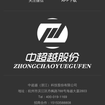
关注微信
APP下载
中超越（浙江）科技股份有限公司
地址：杭州市滨江区丹枫路788号海越大厦2803
Tel：
400-019-1169
招商合作：
15153588808