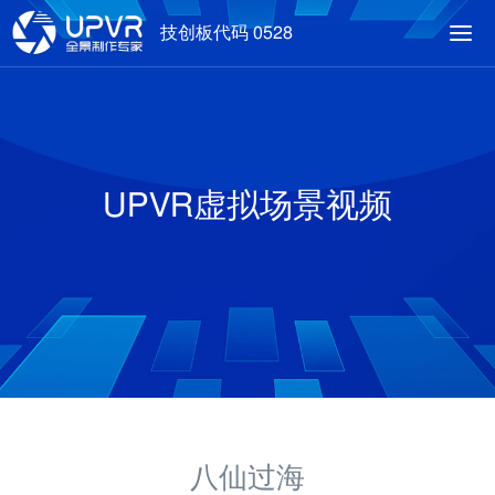
技创板代码 0528
UPVR虚拟场景视频
八仙过海