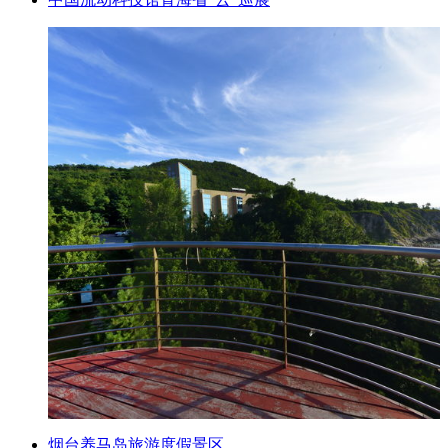
烟台养马岛旅游度假景区