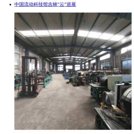
中国流动科技馆吉林"云"巡展