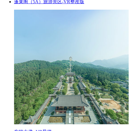
蓬莱阁（5A）旅游景区-VR整改版