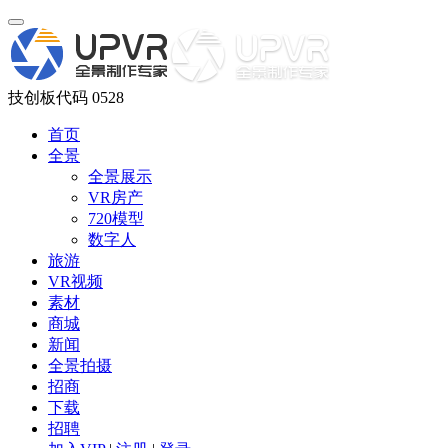
技创板代码 0528
首页
全景
全景展示
VR房产
720模型
数字人
旅游
VR视频
素材
商城
新闻
全景拍摄
招商
下载
招聘