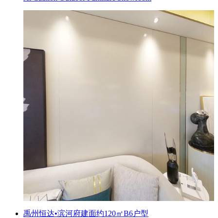
禹州恒达•滨河府建面约120㎡B6户型