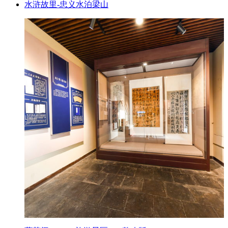
水浒故里-忠义水泊梁山