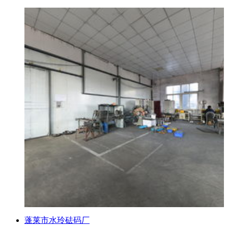
蓬莱市水玲砝码厂