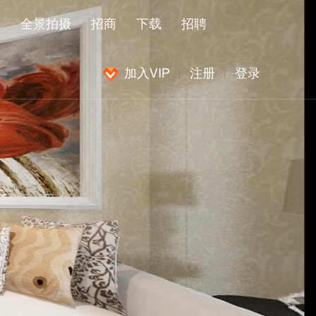
闻
全景拍摄
招商
下载
招聘
加入VIP
注册
登录
|
|