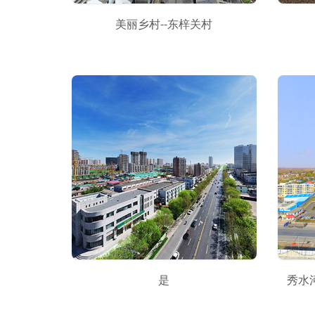
美丽乡村--东梓关村
是
秀水