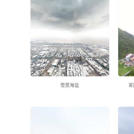
雪景海盐
富