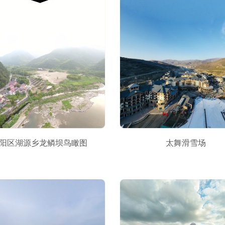
阳区湖源乡龙鳞坝鸟瞰图
太舞滑雪场