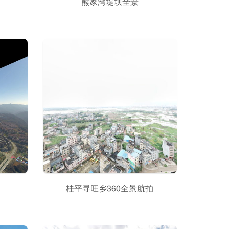
熊家湾堤坝全景
桂平寻旺乡360全景航拍