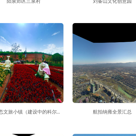
阳泉郊区三泉村
刘备山文化创意园
雁湖生态文旅小镇（建设中的科尔马庄园720全景VR漫游）
航拍纳雍全景汇总