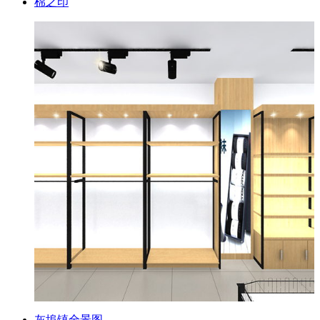
棉之印
灰埠镇全景图