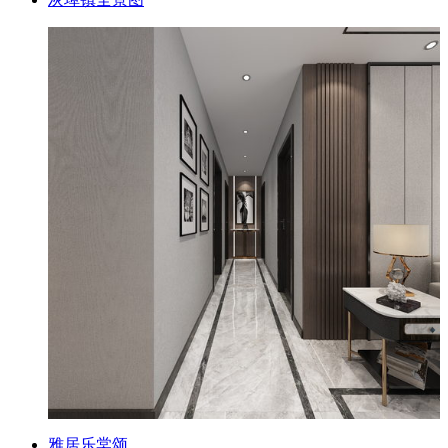
雅居乐棠颂