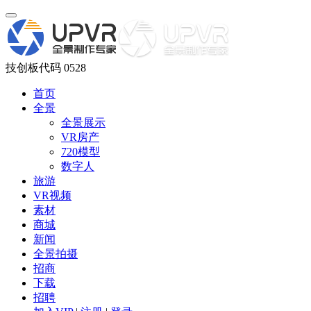
技创板代码 0528
首页
全景
全景展示
VR房产
720模型
数字人
旅游
VR视频
素材
商城
新闻
全景拍摄
招商
下载
招聘