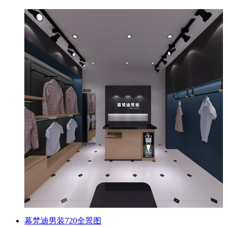
幕梵迪男装720全景图